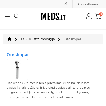
Atsiskaitymas
0
Bendroji Medicina, Slauga
LOR Ir Oftalmologija
LOR ir Oftalmologija
Otoskopai
Greita Diagnostika
Otoskopai
Ultragarsas, Dopleriai
Veterinarija
Otoskopas yra medicininis prietaisas, kuris naudojamas
ausies kanalo apžiūrai ir įvertinti ausies būklę.Tai svarbu
diagnozuojant įvairias ausies ligas, įskaitant uždegimus,
infekcijas, ausies kamščius ar kitus sutrikimus.