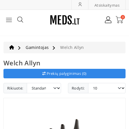
Atsiskaitymas
0
Bendroji Medicina, Slauga
LOR Ir Oftalmologija
Gamintojas
Welch Allyn
Greita Diagnostika
Welch Allyn
Prekių palyginimas (0)
Ultragarsas, Dopleriai
Rikiuotė:
Rodyti:
Veterinarija