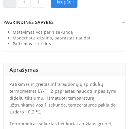
Į krepšelį
PAGRINDINĖS SAVYBĖS
Matavimas vos per 1 sekundę
Modernaus dizaino, paprastas naudoti
Patikimas ir tikslus
Aprašymas
Patikimas ir greitas infraraudonųjų spindulių
termometras LY-F1.2 paprastas naudoti ir pasižymi
dideliu tikslumu. Išmatuoti temparatūrą
užtrunkama vos 1 sekundę, temperatūros paklaidą
sudaro ~0.2
℃.
Termometras sukurtas bet kuriai amžiaus grupei,