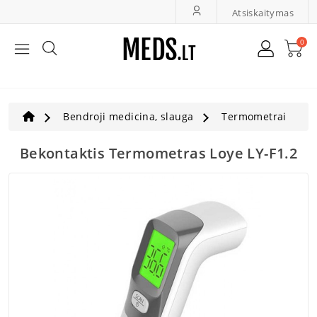
Atsiskaitymas
0
Bendroji Medicina, Slauga
LOR Ir Oftalmologija
Bendroji medicina, slauga
Termometrai
Greita Diagnostika
Bekontaktis Termometras Loye LY-F1.2
Ultragarsas, Dopleriai
Veterinarija