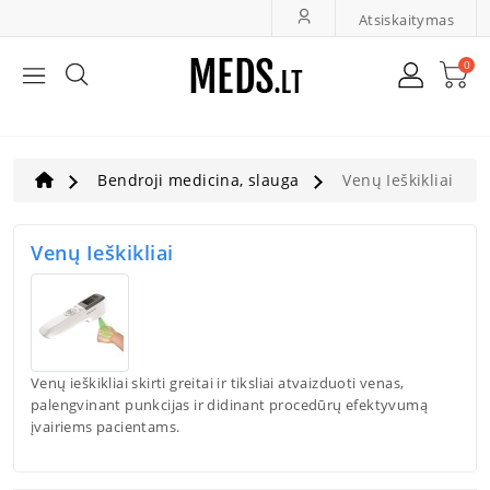
Atsiskaitymas
0
Bendroji Medicina, Slauga
LOR Ir Oftalmologija
Bendroji medicina, slauga
Venų Ieškikliai
Greita Diagnostika
Venų Ieškikliai
Ultragarsas, Dopleriai
Veterinarija
Venų ieškikliai skirti greitai ir tiksliai atvaizduoti venas,
palengvinant punkcijas ir didinant procedūrų efektyvumą
įvairiems pacientams.