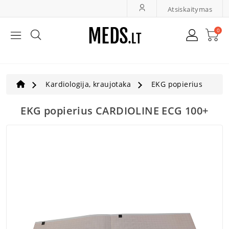
Atsiskaitymas
0
Bendroji Medicina, Slauga
LOR Ir Oftalmologija
Kardiologija, kraujotaka
EKG popierius
Greita Diagnostika
EKG popierius CARDIOLINE ECG 100+
Ultragarsas, Dopleriai
Veterinarija