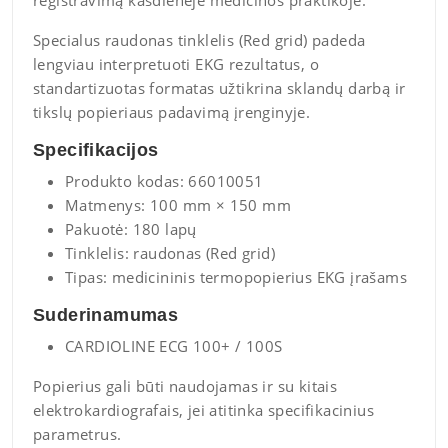
registravimą kasdienėje medicinos praktikoje.
Specialus raudonas tinklelis (Red grid) padeda
lengviau interpretuoti EKG rezultatus, o
standartizuotas formatas užtikrina sklandų darbą ir
tikslų popieriaus padavimą įrenginyje.
Specifikacijos
Produkto kodas: 66010051
Matmenys: 100 mm × 150 mm
Pakuotė: 180 lapų
Tinklelis: raudonas (Red grid)
Tipas: medicininis termopopierius EKG įrašams
Suderinamumas
CARDIOLINE ECG 100+ / 100S
Popierius gali būti naudojamas ir su kitais
elektrokardiografais, jei atitinka specifikacinius
parametrus.