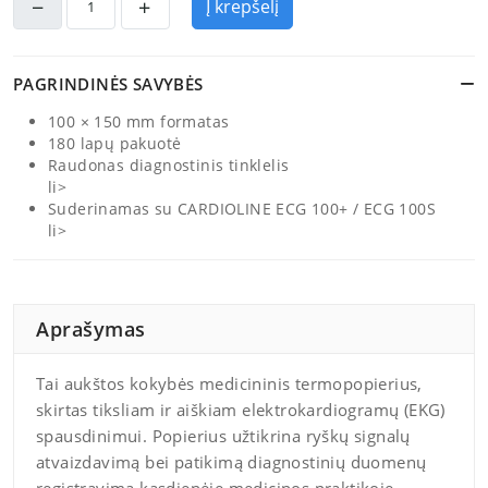
Į krepšelį
PAGRINDINĖS SAVYBĖS
100 × 150 mm formatas
180 lapų pakuotė
Raudonas diagnostinis tinklelis
li>
Suderinamas su CARDIOLINE ECG 100+ / ECG 100S
li>
Aprašymas
Tai aukštos kokybės medicininis termopopierius,
skirtas tiksliam ir aiškiam elektrokardiogramų (EKG)
spausdinimui. Popierius užtikrina ryškų signalų
atvaizdavimą bei patikimą diagnostinių duomenų