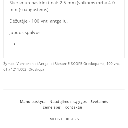
Skersmuo pasirinktinai: 2.5 mm (vaikams) arba 4.0
mm (suaugusiems)
Dėžutėje - 100 vnt. antgalių.
Juodos spalvos
Žymos:
Vienkartiniai Antgaliai Riester E-SCOPE Otoskopams
,
100 vnt
,
01.71211.002
,
Otoskopai
Mano paskyra
Naudojimosi sąlygos
Svetainės
žemėlapis
Kontaktai
MEDS.LT © 2026