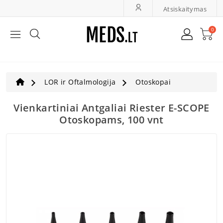
Atsiskaitymas
0
Bendroji Medicina, Slauga
LOR Ir Oftalmologija
LOR ir Oftalmologija
Otoskopai
Greita Diagnostika
Vienkartiniai Antgaliai Riester E-SCOPE
Otoskopams, 100 vnt
Ultragarsas, Dopleriai
Veterinarija