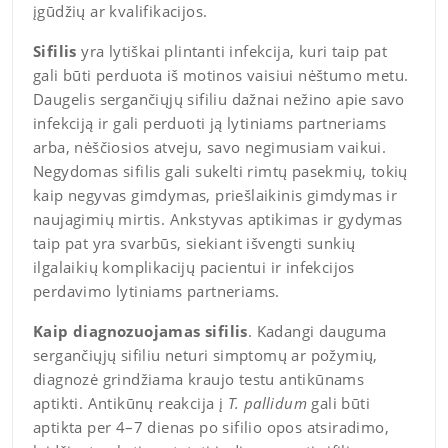
įgūdžių ar kvalifikacijos.
Sifilis
yra lytiškai plintanti infekcija, kuri taip pat
gali būti perduota iš motinos vaisiui nėštumo metu.
Daugelis sergančiųjų sifiliu dažnai nežino apie savo
infekciją ir gali perduoti ją lytiniams partneriams
arba, nėščiosios atveju, savo negimusiam vaikui.
Negydomas sifilis gali sukelti rimtų pasekmių, tokių
kaip negyvas gimdymas, priešlaikinis gimdymas ir
naujagimių mirtis. Ankstyvas aptikimas ir gydymas
taip pat yra svarbūs, siekiant išvengti sunkių
ilgalaikių komplikacijų pacientui ir infekcijos
perdavimo lytiniams partneriams.
Kaip diagnozuojamas sifilis
. Kadangi dauguma
sergančiųjų sifiliu neturi simptomų ar požymių,
diagnozė grindžiama kraujo testu antikūnams
aptikti. Antikūnų reakcija į
T. pallidum
gali būti
aptikta per 4–7 dienas po sifilio opos atsiradimo,