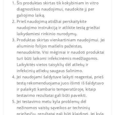
Šis produktas skirtas tik kokybiniam in vitro
diagnostikos naudojimui, naudokite jį per
galiojimo laiką.
Prieš naudojimą atidžiai perskaitykite
naudojimo instrukciją ir atlikite testą griežtai
laikydamiesi rinkinio nurodymų.
Produktas skirtas vienkartiniam naudojimui. Jei
aliuminio folijos maišelis pažeistas,
nenaudokite. Visi mėginiai ir naudoti produktai
turi būti laikomi infekcinėmis medžiagomis.
Laikykitės vietos taisyklių dėl atliekų ir
infekcinių atliekų saugaus šalinimo.
Jei naudojami šaldytuve laikyti reagentai, prieš
testą rekomenduojama juos išimti iš šaldytuvo
ir palaikyti kambario temperatūroje, kitaip
testavimo rezultatai gali būti paveikti.
Jei testavimo metu kyla problemų dėl
nežinomos vaistų sąveikos ar techninių
priežasčių, rezultatai gali būti klaidingi. Jei kyla