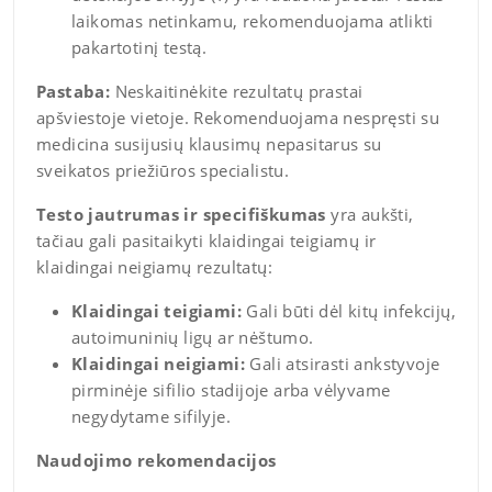
laikomas netinkamu, rekomenduojama atlikti
pakartotinį testą.
Pastaba:
Neskaitinėkite rezultatų prastai
apšviestoje vietoje. Rekomenduojama nespręsti su
medicina susijusių klausimų nepasitarus su
sveikatos priežiūros specialistu.
Testo jautrumas ir specifiškumas
yra aukšti,
tačiau gali pasitaikyti klaidingai teigiamų ir
klaidingai neigiamų rezultatų:
Klaidingai teigiami:
Gali būti dėl kitų infekcijų,
autoimuninių ligų ar nėštumo.
Klaidingai neigiami:
Gali atsirasti ankstyvoje
pirminėje sifilio stadijoje arba vėlyvame
negydytame sifilyje.
Naudojimo rekomendacijos