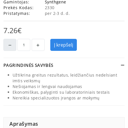
Gamintojas:
Synthgene
Prekės Kodas:
2330
Pristatymas:
per 2-3 d. d.
7.26€
Į krepšelį
PAGRINDINĖS SAVYBĖS
Užtikrina greitus rezultatus, leidžiančius nedelsiant
imtis veiksmų
Nešiojamas ir lengvai naudojamas
Ekonomiškas, palyginti su laboratoriniais testais
Nereikia specializuotos įrangos ar mokymų
Aprašymas