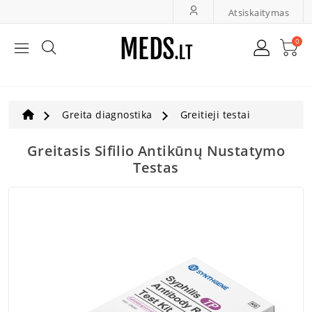
Atsiskaitymas
0
Bendroji Medicina, Slauga
LOR Ir Oftalmologija
Greita diagnostika
Greitieji testai
Greita Diagnostika
Greitasis Sifilio Antikūnų Nustatymo
Testas
Ultragarsas, Dopleriai
Veterinarija