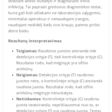
leidžiant anksti nustatyti ir diagnozuoti sifilio
infekciją. Tai paprasti greitosios diagnostikos testai,
kurie gali būti atliekami ne laboratorijos sąlygomis,
minimaliai apmokius ir nenaudojant įrangos,
naudojant nedidelį kiekį viso kraujo, paimto piršto
dūrio būdu.
Rezultatų interpretavimas
Teigiamas:
Raudonos juostos atsiranda tiek
detekcijos srityje (T), tiek kontrolinėje srityje (C).
Rezultatai rodo, kad mėginyje yra sifilio
antikūnų.
Neigiamas:
Detekcijos srityje (T) raudonos
juostos nėra, o kontrolinėje srityje (C) atsiranda
raudona juosta. Rezultatai rodo, kad sifilio
antikūnų mėginyje nenustatyta.
Netinkamas:
Kontrolinėje srityje (C) raudona
juosta neatsiranda, nepriklausomai nuo to, ar
detekcijos srityje (T) yra raudona juosta. Testas