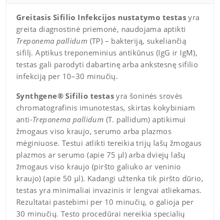
Greitasis Sifilio Infekcijos nustatymo testas
yra
greita diagnostinė priemonė, naudojama aptikti
Treponema pallidum
(TP) – bakteriją, sukeliančią
sifilį. Aptikus treponeminius antikūnus (IgG ir IgM),
testas gali parodyti dabartinę arba ankstesnę sifilio
infekciją per 10–30 minučių.
Synthgene® Sifilio testas
yra šoninės srovės
chromatografinis imunotestas, skirtas kokybiniam
anti-
Treponema pallidum
(T. pallidum) aptikimui
žmogaus viso kraujo, serumo arba plazmos
mėginiuose. Testui atlikti tereikia trijų lašų žmogaus
plazmos ar serumo (apie 75 μl) arba dviejų lašų
žmogaus viso kraujo (piršto galiuko ar veninio
kraujo) (apie 50 μl). Kadangi užtenka tik piršto dūrio,
testas yra minimaliai invazinis ir lengvai atliekamas.
Rezultatai pastebimi per 10 minučių, o galioja per
30 minučių. Testo procedūrai nereikia specialių